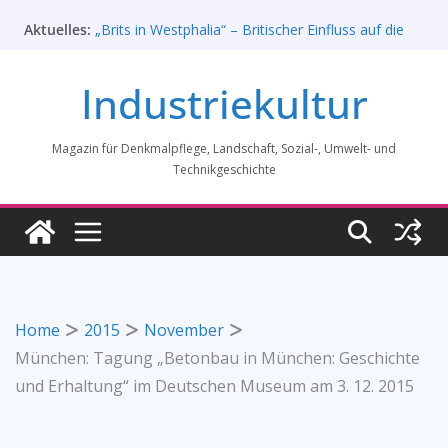
Zum
Aktuelles:
„Brits in Westphalia“ – Britischer Einfluss auf die
Inhalt
Industriekultur Westfalens
springen
Haus für Industriekultur in Darmstadt soll verkauft
Industriekultur
werden – Erfolgreiche Demo am 1. August 2026
Prof. Dr. Rainer Slotta (1.5.1946-16.6.2026)
Licht und Schatten: Fotografien des Bochumer
Magazin für Denkmalpflege, Landschaft, Sozial-, Umwelt- und
Vereins für Gussstahlfabrikation 1860 -1945:
Ausstellung in Bochum vom 28. Mai 2026 bis 31.
Technikgeschichte
Januar 2027
Rahmenprogramm der Tagung des
Bundesverbands Industriekultur in Augsburg 11/26
Home
2015
November
München: Tagung „Betonbau in München: Geschichte
und Erhaltung“ im Deutschen Museum am 3. 12. 2015