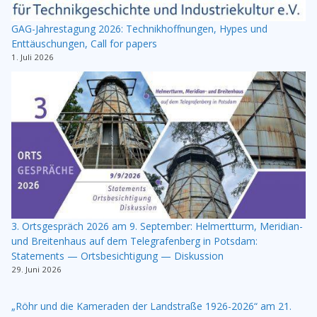
GAG-Jahrestagung 2026: Technikhoffnungen, Hypes und
Enttäuschungen, Call for papers
1. Juli 2026
3. Ortsgespräch 2026 am 9. September: Helmertturm, Meridian-
und Breitenhaus auf dem Telegrafenberg in Potsdam:
Statements — Ortsbesichtigung — Diskussion
29. Juni 2026
„Röhr und die Kameraden der Landstraße 1926-2026“ am 21.