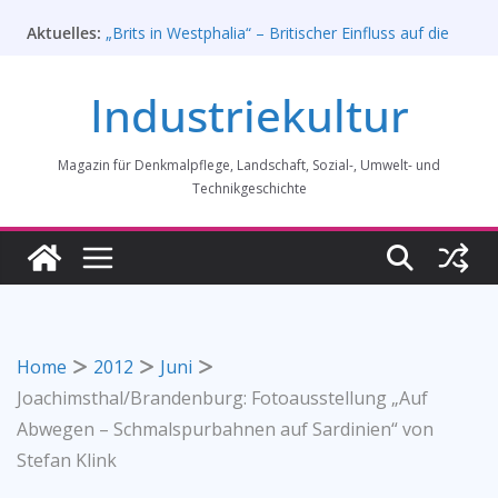
Zum
Aktuelles:
„Brits in Westphalia“ – Britischer Einfluss auf die
Inhalt
Industriekultur Westfalens
springen
Haus für Industriekultur in Darmstadt soll verkauft
Industriekultur
werden – Erfolgreiche Demo am 1. August 2026
Prof. Dr. Rainer Slotta (1.5.1946-16.6.2026)
Licht und Schatten: Fotografien des Bochumer
Magazin für Denkmalpflege, Landschaft, Sozial-, Umwelt- und
Vereins für Gussstahlfabrikation 1860 -1945:
Ausstellung in Bochum vom 28. Mai 2026 bis 31.
Technikgeschichte
Januar 2027
Rahmenprogramm der Tagung des
Bundesverbands Industriekultur in Augsburg 11/26
Home
2012
Juni
Joachimsthal/Brandenburg: Fotoausstellung „Auf
Abwegen – Schmalspurbahnen auf Sardinien“ von
Stefan Klink