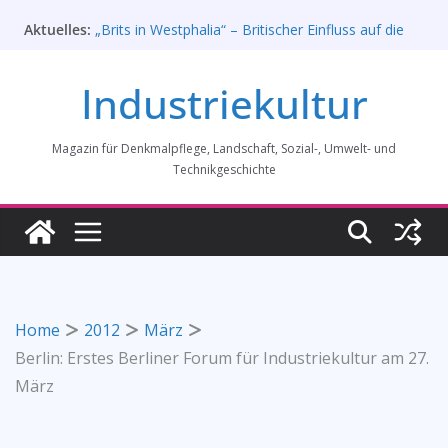
Zum
Aktuelles:
„Brits in Westphalia“ – Britischer Einfluss auf die
Inhalt
Industriekultur Westfalens
springen
Haus für Industriekultur in Darmstadt soll verkauft
Industriekultur
werden – Erfolgreiche Demo am 1. August 2026
Prof. Dr. Rainer Slotta (1.5.1946-16.6.2026)
Licht und Schatten: Fotografien des Bochumer
Magazin für Denkmalpflege, Landschaft, Sozial-, Umwelt- und
Vereins für Gussstahlfabrikation 1860 -1945:
Ausstellung in Bochum vom 28. Mai 2026 bis 31.
Technikgeschichte
Januar 2027
Rahmenprogramm der Tagung des
Bundesverbands Industriekultur in Augsburg 11/26
Home
2012
März
­Berlin: Erstes Berliner Forum für Industriekultur am 27.
März