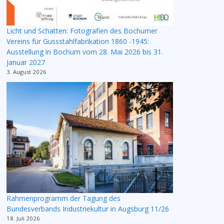
Licht und Schatten: Fotografien des Bochumer
Vereins für Gussstahlfabrikation 1860 -1945:
Ausstellung in Bochum vom 28. Mai 2026 bis 31.
Januar 2027
3. August 2026
Rahmenprogramm der Tagung des
Bundesverbands Industriekultur in Augsburg 11/26
18. Juli 2026