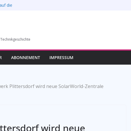
auf die
l verkauft werden –
6)
humer Vereins für
 Technikgeschichte
llung in Bochum vom
esverbands
R
ABONNEMENT
IMPRESSUM
rk Plittersdorf wird neue SolarWorld-Zentrale
ttersdorf wird neue