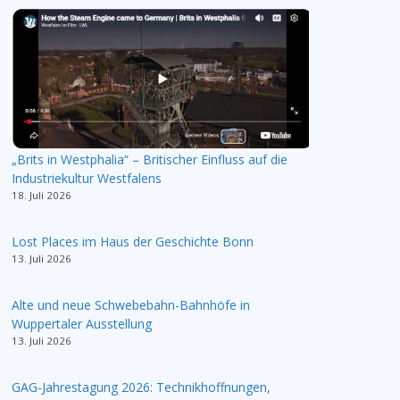
„Brits in Westphalia“ – Britischer Einfluss auf die
Industriekultur Westfalens
18. Juli 2026
Lost Places im Haus der Geschichte Bonn
13. Juli 2026
Alte und neue Schwebebahn-Bahnhöfe in
Wuppertaler Ausstellung
13. Juli 2026
GAG-Jahrestagung 2026: Technikhoffnungen,