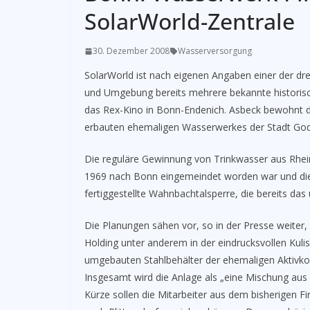
SolarWorld-Zentrale
30. Dezember 2008
Wasserversorgung
SolarWorld ist nach eigenen Angaben einer der dr
und Umgebung bereits mehrere bekannte historis
das Rex-Kino in Bonn-Endenich. Asbeck bewohnt die
erbauten ehemaligen Wasserwerkes der Stadt Godes
Die reguläre Gewinnung von Trinkwasser aus Rhei
1969 nach Bonn eingemeindet worden war und die
fertiggestellte Wahnbachtalsperre, die bereits da
Die Planungen sähen vor, so in der Presse weiter,
Holding unter anderem in der eindrucksvollen Kulis
umgebauten Stahlbehälter der ehemaligen Aktivkoh
Insgesamt wird die Anlage als „eine Mischung au
Kürze sollen die Mitarbeiter aus dem bisherigen F