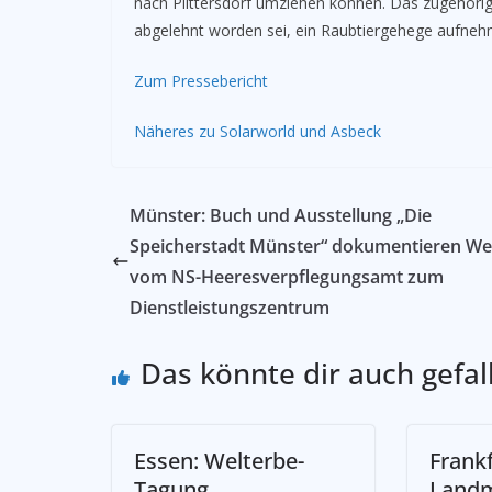
nach Plittersdorf umziehen können. Das zugehörig
abgelehnt worden sei, ein Raubtiergehege aufneh
Zum Pressebericht
Näheres zu Solarworld und Asbeck
Münster: Buch und Ausstellung „Die
Speicherstadt Münster“ dokumentieren W
vom NS-Heeresverpflegungsamt zum
Dienstleistungszentrum
Das könnte dir auch gefal
Essen: Welterbe-
Frank
Tagung
Landm