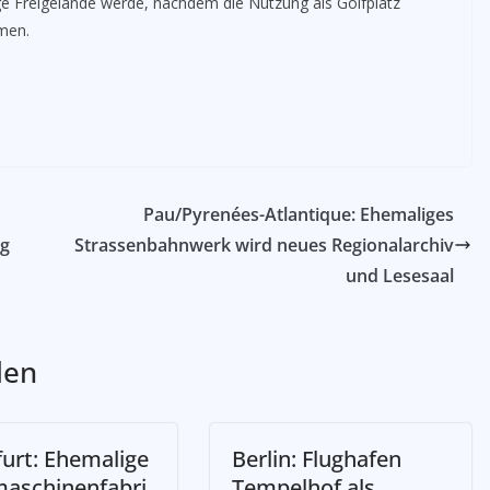
e Freigelände werde, nachdem die Nutzung als Golfplatz
men.
Pau/Pyrenées-Atlantique: Ehemaliges
eg
Strassenbahnwerk wird neues Regionalarchiv
und Lesesaal
len
furt: Ehemalige
Berlin: Flughafen
aschinenfabri
Tempelhof als