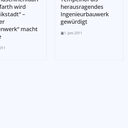
farth wird
herausragendes
ikstadt“ –
Ingenieurbauwerk
er
gewürdigt
enwerk“ macht
1. Juni 2011
e
2011