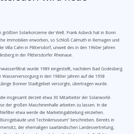
ei größten Solarkonzerne der Welt. Frank Asbeck hat in Bonn
che Immobilien erworben, so Schloß Calmuth in Remagen und
 Villa Cahn in Plittersdorf, unweit des in den 1960er Jahren
berg in der Plittersdorfer Rheinaue.
nwasserfiltrat wurde 1989 eingestellt, nachdem Bad Godesberg
 Wasserversorgung in den 1980er Jahren auf die 1958
s übrige Bonner Stadtgebiet versorgte, übertragen wurde.
 die insgesamt derzeit etwa 30 Mitarbeiter der Solarworld-
se der großen Maschinenhalle arbeiten zu lassen. In die
lefilter etwa werde die Marketingabteilung einziehen.
s Bürogebäude und Technikmuseum“ beschrieben. Bereits in
irmensitz, der ehemaligen saarländischen Landesvertretung,