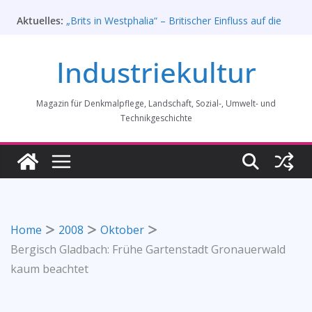
Zum
Aktuelles:
„Brits in Westphalia“ – Britischer Einfluss auf die
Inhalt
Industriekultur Westfalens
springen
Haus für Industriekultur in Darmstadt soll verkauft
Industriekultur
werden – Erfolgreiche Demo am 1. August 2026
Prof. Dr. Rainer Slotta (1.5.1946-16.6.2026)
Licht und Schatten: Fotografien des Bochumer
Magazin für Denkmalpflege, Landschaft, Sozial-, Umwelt- und
Vereins für Gussstahlfabrikation 1860 -1945:
Ausstellung in Bochum vom 28. Mai 2026 bis 31.
Technikgeschichte
Januar 2027
Rahmenprogramm der Tagung des
Bundesverbands Industriekultur in Augsburg 11/26
Home
2008
Oktober
Bergisch Gladbach: Frühe Gartenstadt Gronauerwald
kaum beachtet