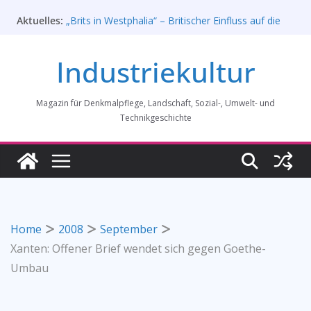
Zum
Aktuelles:
„Brits in Westphalia“ – Britischer Einfluss auf die
Inhalt
Industriekultur Westfalens
springen
Haus für Industriekultur in Darmstadt soll verkauft
Industriekultur
werden – Erfolgreiche Demo am 1. August 2026
Prof. Dr. Rainer Slotta (1.5.1946-16.6.2026)
Licht und Schatten: Fotografien des Bochumer
Magazin für Denkmalpflege, Landschaft, Sozial-, Umwelt- und
Vereins für Gussstahlfabrikation 1860 -1945:
Ausstellung in Bochum vom 28. Mai 2026 bis 31.
Technikgeschichte
Januar 2027
Rahmenprogramm der Tagung des
Bundesverbands Industriekultur in Augsburg 11/26
Home
2008
September
Xanten: Offener Brief wendet sich gegen Goethe-
Umbau