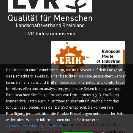
Landschaftsverband Rheinland
LVR-Industriemuseum
Ein Cookie ist eine Textinformation, die im Browser auf dem Endgerät
des Betrachters jeweils zu einer besuchten Website gespeichert werden
kann. Sie helfen uns und Dritten dabei, den Internetauftritt komfortabel
bereitzustellen und zu analysieren, wie unsere Seiten benutzt werden.
European Route of Industrial
Bitte beachten Sie: Einige Cookies von Drittanbietern (z.B. YouTube)
Heritage ERIH
können Ihre Daten auch in Drittländer übermitteln, welche nicht das
Schutzniveau bieten, das der DS-GVO entspricht. Sie können Ihre
Einwilligung jederzeit über die Cookie-Einstellungen unten auf der Seite
widerrufen. Weitere Informationen finden Sie in unserer
Copyright © 2026
Industriekultur
. Alle Rechte vorbehalten.
Datenschutzerklärung
.
View more
Theme:
ColorMag
von ThemeGrill. Präsentiert von
WordPress
.