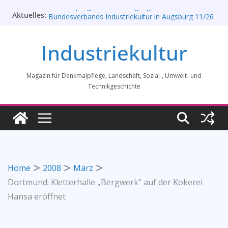
Zum
Aktuelles:
Rahmenprogramm der Tagung des
Inhalt
Bundesverbands Industriekultur in Augsburg 11/26
springen
„Brits in Westphalia“ – Britischer Einfluss auf die
Industriekultur
Industriekultur Westfalens
Haus für Industriekultur in Darmstadt soll verkauft
werden – Erfolgreiche Demo am 1. August 2026
Magazin für Denkmalpflege, Landschaft, Sozial-, Umwelt- und
Prof. Dr. Rainer Slotta (1.5.1946-16.6.2026)
Licht und Schatten: Fotografien des Bochumer
Technikgeschichte
Vereins für Gussstahlfabrikation 1860 -1945:
Ausstellung in Bochum vom 28. Mai 2026 bis 31.
Januar 2027
Home
2008
März
Dortmund: Kletterhalle „Bergwerk“ auf der Kokerei
Hansa eröffnet