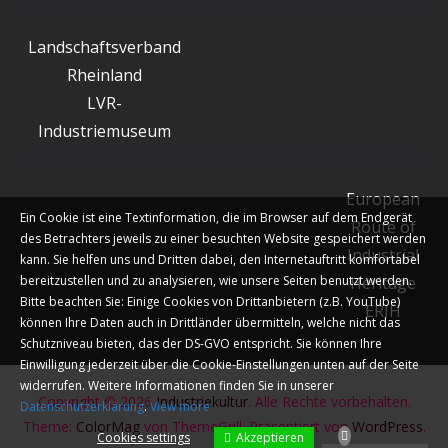
Landschaftsverband
Rheinland
LVR-
Industriemuseum
European
Ein Cookie ist eine Textinformation, die im Browser auf dem Endgerät
Route of
des Betrachters jeweils zu einer besuchten Website gespeichert werden
Industrial
kann. Sie helfen uns und Dritten dabei, den Internetauftritt komfortabel
bereitzustellen und zu analysieren, wie unsere Seiten benutzt werden.
Heritage
Bitte beachten Sie: Einige Cookies von Drittanbietern (z.B. YouTube)
ERIH
können Ihre Daten auch in Drittländer übermitteln, welche nicht das
Schutzniveau bieten, das der DS-GVO entspricht. Sie können Ihre
Einwilligung jederzeit über die Cookie-Einstellungen unten auf der Seite
widerrufen. Weitere Informationen finden Sie in unserer
Copyright © 2026
Industriekultur
. Alle Rechte vorbehalten.
Datenschutzerklärung
.
View more
Theme:
ColorMag
von ThemeGrill. Präsentiert von
WordPress
.
Akzeptieren
Cookies settings