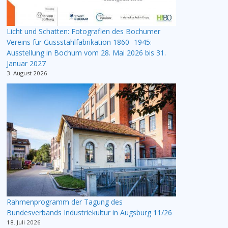
Licht und Schatten: Fotografien des Bochumer
Vereins für Gussstahlfabrikation 1860 -1945:
Ausstellung in Bochum vom 28. Mai 2026 bis 31.
Januar 2027
3. August 2026
Rahmenprogramm der Tagung des
Bundesverbands Industriekultur in Augsburg 11/26
18. Juli 2026