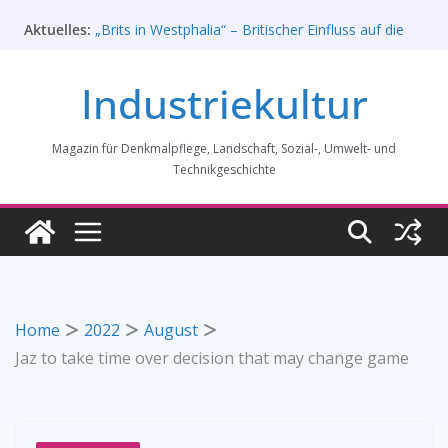
Zum
Aktuelles:
„Brits in Westphalia“ – Britischer Einfluss auf die
Inhalt
Industriekultur Westfalens
springen
Haus für Industriekultur in Darmstadt soll verkauft
Industriekultur
werden – Erfolgreiche Demo am 1. August 2026
Prof. Dr. Rainer Slotta (1.5.1946-16.6.2026)
Licht und Schatten: Fotografien des Bochumer
Magazin für Denkmalpflege, Landschaft, Sozial-, Umwelt- und
Vereins für Gussstahlfabrikation 1860 -1945:
Ausstellung in Bochum vom 28. Mai 2026 bis 31.
Technikgeschichte
Januar 2027
Rahmenprogramm der Tagung des
Bundesverbands Industriekultur in Augsburg 11/26
Home
2022
August
Jaz to take time over decision that may change game