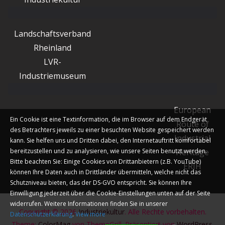
Landschaftsverband
Rheinland
LVR-
Industriemuseum
European
Ein Cookie ist eine Textinformation, die im Browser auf dem Endgerät
Route of
des Betrachters jeweils zu einer besuchten Website gespeichert werden
Industrial
kann. Sie helfen uns und Dritten dabei, den Internetauftritt komfortabel
bereitzustellen und zu analysieren, wie unsere Seiten benutzt werden.
Heritage
Bitte beachten Sie: Einige Cookies von Drittanbietern (z.B. YouTube)
ERIH
können Ihre Daten auch in Drittländer übermitteln, welche nicht das
Schutzniveau bieten, das der DS-GVO entspricht. Sie können Ihre
Einwilligung jederzeit über die Cookie-Einstellungen unten auf der Seite
widerrufen. Weitere Informationen finden Sie in unserer
Copyright © 2026
Industriekultur
. Alle Rechte vorbehalten.
Datenschutzerklärung
.
View more
Theme:
ColorMag
von ThemeGrill. Präsentiert von
WordPress
.