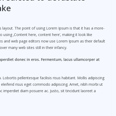
ake
 layout. The point of using Lorem Ipsum is that it has a more-
o using ‚Content here, content here‘, making it look like
es and web page editors now use Lorem Ipsum as their default
ver many web sites still in their infancy.
mperdiet donec in eros. Fermentum, lacus ullamcorper at
obortis pellentesque facilisis risus habitant. Mollis adipiscing
m eleifend risus eget commodo adipiscing. Amet, nibh morbi ut
c imperdiet diam posuere ac. Justo, sit tincidunt laoreet a