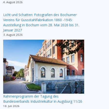
4. August 2026
Licht und Schatten: Fotografien des Bochumer
Vereins für Gussstahlfabrikation 1860 -1945:
Ausstellung in Bochum vom 28. Mai 2026 bis 31.
Januar 2027
3. August 2026
Rahmenprogramm der Tagung des
Bundesverbands Industriekultur in Augsburg 11/26
18. Juli 2026