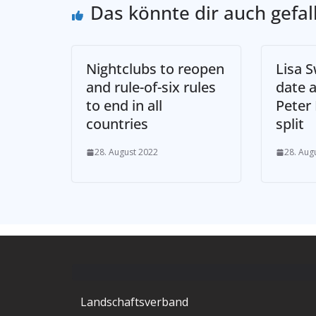
Das könnte dir auch gefal
Nightclubs to reopen
Lisa S
and rule-of-six rules
date a
to end in all
Peter
countries
split
28. August 2022
28. Aug
Landschaftsverband