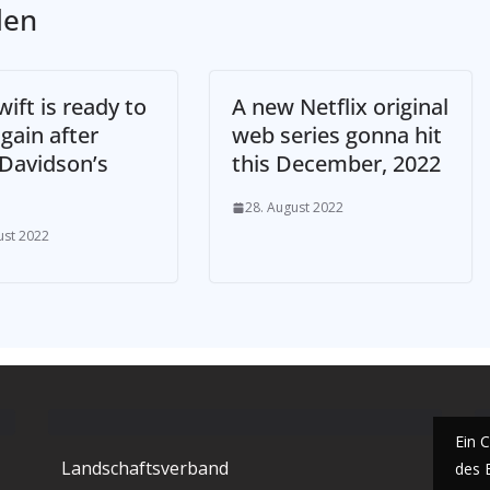
len
wift is ready to
A new Netflix original
gain after
web series gonna hit
 Davidson’s
this December, 2022
28. August 2022
ust 2022
Ein 
Landschaftsverband
des 