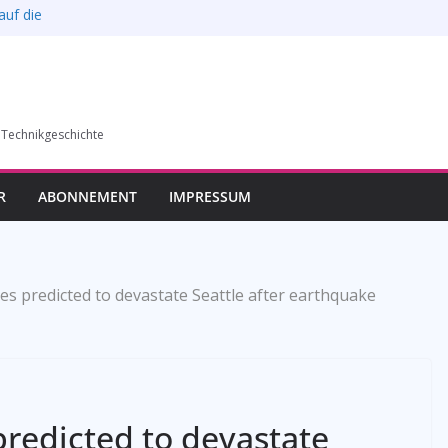
auf die
l verkauft werden –
6)
humer Vereins für
 Technikgeschichte
llung in Bochum vom
esverbands
R
ABONNEMENT
IMPRESSUM
es predicted to devastate Seattle after earthquake
predicted to devastate