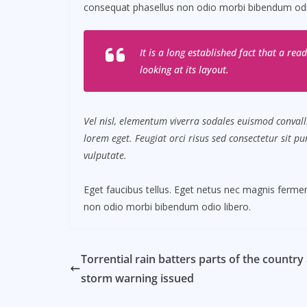
consequat phasellus non odio morbi bibendum odio
It is a long established fact that a re
looking at its layout.
Vel nisl, elementum viverra sodales euismod convalli
lorem eget. Feugiat orci risus sed consectetur sit 
vulputate.
Eget faucibus tellus. Eget netus nec magnis fer
non odio morbi bibendum odio libero.
Torrential rain batters parts of the country
storm warning issued