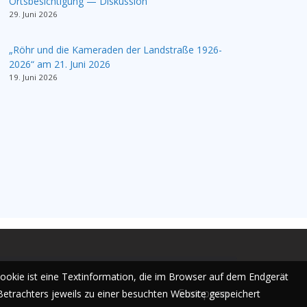
Ortsbesichtigung — Diskussion
29. Juni 2026
„Röhr und die Kameraden der Landstraße 1926-
2026“ am 21. Juni 2026
19. Juni 2026
Cookie ist eine Textinformation, die im Browser auf dem Endgerät
European
Betrachters jeweils zu einer besuchten Website gespeichert