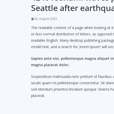
Seattle after earthqu
28. August 2022
The readable content of a page when looking at its
or-less normal distribution of letters, as opposed t
readable English. Many desktop publishing packag
model text, and a search for ‚lorem ipsum‘ will unco
Sapien ante nisi, pellentesque magna aliquet i
magna placerat dolor.
Suspendisse malesuada nunc pretium id faucibus a. L
iaculis quam mi pellentesque consectetur. Sit dia
sed interdum pharetra tincidunt quisque. Viverra ha
placerat.