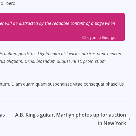
 libero.
ader will be distracted by the readable content of a page when
– Cheyenne George
s nullam porttitor. Ligula enim nisi varius ultrices nunc aenean
purus aliquam. Urna, bibendum aliquet mi et, proin etiam
mentum. Diam quam quam suspendisse vitae consequat phasellus
 as
A.B. King’s guitar, Martlyn photos up for auction
in New York