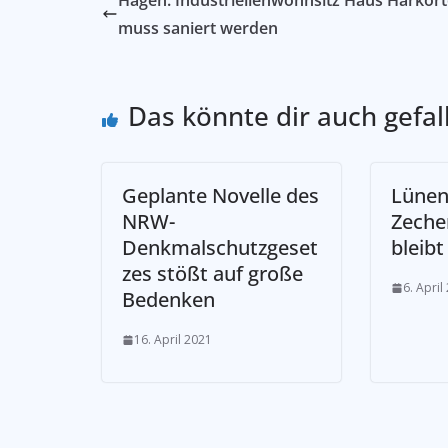
Hagen: Industriellenwohnsitz Haus Harkor
muss saniert werden
Das könnte dir auch gefal
Geplante Novelle des
Lünen
NRW-
Zeche
Denkmalschutzgeset
bleibt
zes stößt auf große
6. April
Bedenken
16. April 2021