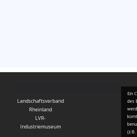
Ein 
Landschaftsverband
des 
werde
Rheinland
komf
LVR-
benu
Industriemuseum
(z.B