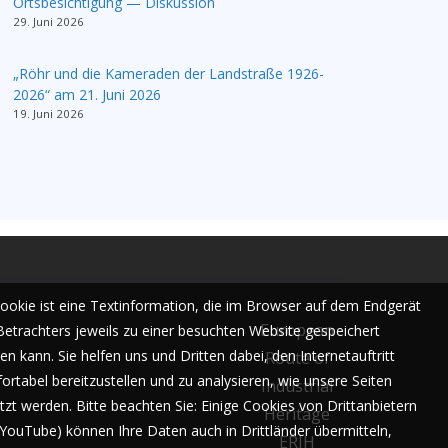
Ortsbesichtigung — Diskussion
29. Juni 2026
„Röhr und die Kameraden der Landstraße 1926-
2026“ am 21. Juni 2026
19. Juni 2026
Cookie ist eine Textinformation, die im Browser auf dem Endgerät
European
Betrachters jeweils zu einer besuchten Website gespeichert
n kann. Sie helfen uns und Dritten dabei, den Internetauftritt
Route of
ortabel bereitzustellen und zu analysieren, wie unsere Seiten
Industrial
tzt werden. Bitte beachten Sie: Einige Cookies von Drittanbietern
Heritage
. YouTube) können Ihre Daten auch in Drittländer übermitteln,
ERIH