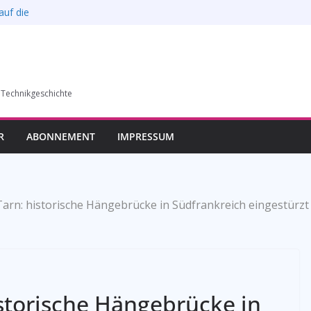
auf die
l verkauft werden –
6)
humer Vereins für
 Technikgeschichte
llung in Bochum vom
esverbands
R
ABONNEMENT
IMPRESSUM
arn: historische Hängebrücke in Südfrankreich eingestürzt
istorische Hängebrücke in