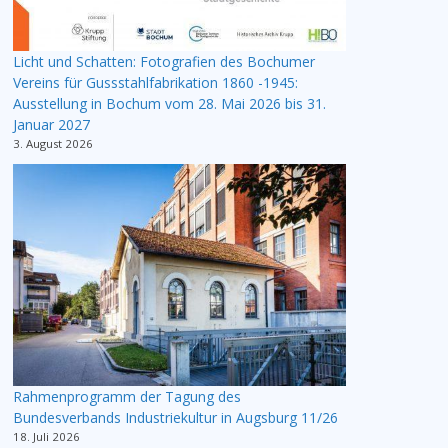
Licht und Schatten: Fotografien des Bochumer
Vereins für Gussstahlfabrikation 1860 -1945:
Ausstellung in Bochum vom 28. Mai 2026 bis 31.
Januar 2027
3. August 2026
Rahmenprogramm der Tagung des
Bundesverbands Industriekultur in Augsburg 11/26
18. Juli 2026