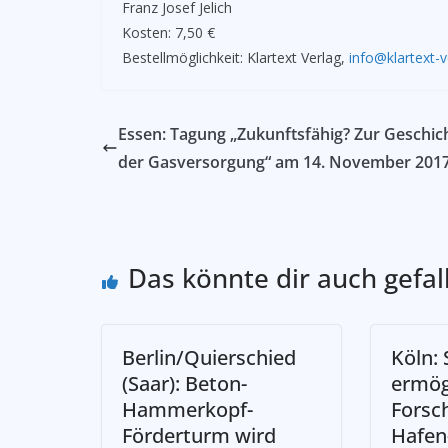
Franz Josef Jelich
Kosten: 7,50 €
Bestellmöglichkeit: Klartext Verlag,
info@klartext-v
Essen: Tagung „Zukunftsfähig? Zur Geschic
der Gasversorgung“ am 14. November 201
Das könnte dir auch gefal
Berlin/Quierschied
Köln: 
(Saar): Beton-
ermög
Hammerkopf-
Forsc
Förderturm wird
Hafen