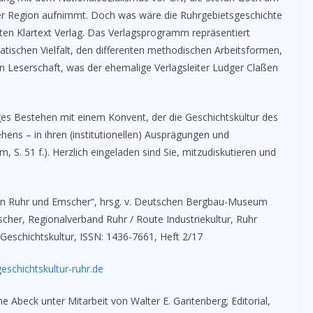
der Region aufnimmt. Doch was wäre die Ruhrgebietsgeschichte
ten Klartext Verlag. Das Verlagsprogramm repräsentiert
tischen Vielfalt, den differenten methodischen Arbeitsformen,
n Leserschaft, was der ehemalige Verlagsleiter Ludger Claßen
s Bestehen mit einem Konvent, der die Geschichtskultur des
hens – in ihren (institutionellen) Ausprägungen und
. 51 f.). Herzlich eingeladen sind Sie, mitzudiskutieren und
 an Ruhr und Emscher“, hrsg. v. Deutschen Bergbau-Museum
her, Regionalverband Ruhr / Route Industriekultur, Ruhr
eschichtskultur, ISSN: 1436-7661, Heft 2/17
schichtskultur-ruhr.de
ne Abeck unter Mitarbeit von Walter E. Gantenberg; Editorial,