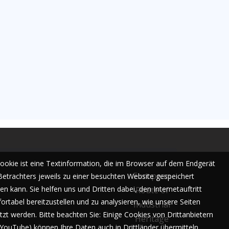
Cookie ist eine Textinformation, die im Browser auf dem Endgerät
European
Betrachters jeweils zu einer besuchten Website gespeichert
n kann. Sie helfen uns und Dritten dabei, den Internetauftritt
Route of
ortabel bereitzustellen und zu analysieren, wie unsere Seiten
Industrial
tzt werden. Bitte beachten Sie: Einige Cookies von Drittanbietern
Heritage
. YouTube) können Ihre Daten auch in Drittländer übermitteln,