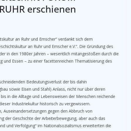
RUHR erschienen
skultur an Ruhr und Emscher“ verdankt sich dem
chichtskultur an Ruhr und Emscher e.V.“. Die Gründung des
er in den 1980er Jahren – wesentlich mitangestoßen durch die
g und Essen – zu einer facettenreichen Thematisierung des
nschneidenden Bedeutungsverlust der bis dahin
au sowie Eisen und Stahl) Anlass, nicht nur über deren
e bis in die Alltage und Lebensweisen der Menschen reichende
ieser Industriekultur historisch zu vergewissern.
gen, Auseinandersetzungen gegen den Abbruch von
ung der Geschichte der Arbeiterbewegung, aber auch das
tand und Verfolgung“ im Nationalsozialismus erweiterten die