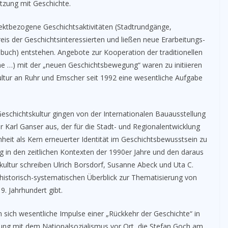
etzung mit Geschichte.
ektbezogene Geschichtsaktivitäten (Stadtrundgänge,
s der Geschichtsinteressierten und ließen neue Erarbeitungs-
uch) entstehen. Angebote zur Kooperation der traditionellen
e …) mit der „neuen Geschichtsbewegung“ waren zu initiieren
ltur an Ruhr und Emscher seit 1992 eine wesentliche Aufgabe
schichtskultur gingen von der Internationalen Bauausstellung
 Karl Ganser aus, der für die Stadt- und Regionalentwicklung
nheit als Kern erneuerter Identität im Geschichtsbewusstsein zu
g in den zeitlichen Kontexten der 1990er Jahre und den daraus
kultur schreiben Ulrich Borsdorf, Susanne Abeck und Uta C.
historisch-systematischen Überblick zur Thematisierung von
. Jahrhundert gibt.
 sich wesentliche Impulse einer „Rückkehr der Geschichte“ in
ung mit dem Nationalsozialismus vor Ort, die Stefan Goch am