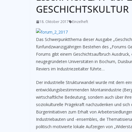
GESCHICHTSKULTUR 
18. Oktober 2017
Einzelheft
Das Schwerpunktthema dieser Ausgabe „Geschicht
fünfundzwanzigjährigen Bestehen des „Forums Ges
Forums gibt einem Geschichtsaufbruch Ausdruck, d
neugegründeten Universitäten in Bochum, Duisbur
Reviers im Industriezeitalter führte…
Der industrielle Strukturwandel wurde mit dem ei
entwicklungsbestimmenden Montanindustrie (Bergb
wirtschaftliche Bedeutung, sondern auch über ihr
soziokulturelle Prägekraft nachzudenken und sich d
Bürgerinitiativen zum Erhalt von Arbeitersiedlun
Industriebauten und -ensembles, die Thematisier
politisch motivierte lokale Aufzeigen von „Widers