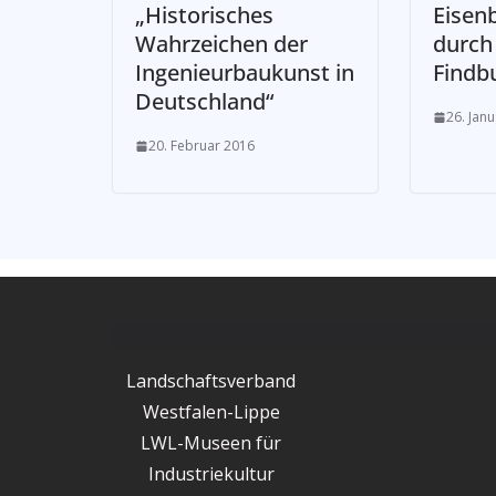
„Historisches
Eisen
Wahrzeichen der
durch
Ingenieurbaukunst in
Findb
Deutschland“
26. Jan
20. Februar 2016
Landschaftsverband
Westfalen-Lippe
LWL-Museen für
Industriekultur