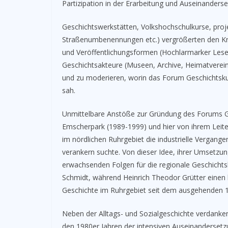
Partizipation in der Erarbeitung und Auseinanders
Geschichtswerkstätten, Volkshochschulkurse, proj
Straßenumbenennungen etc.) vergrößerten den Krei
und Veröffentlichungsformen (Hochlarmarker Leseb
Geschichtsakteure (Museen, Archive, Heimatverein
und zu moderieren, worin das Forum Geschichtsku
sah.
Unmittelbare Anstöße zur Gründung des Forums Ge
Emscherpark (1989-1999) und hier von ihrem Leiter
im nördlichen Ruhrgebiet die industrielle Vergange
verankern suchte. Von dieser Idee, ihrer Umsetzun
erwachsenden Folgen für die regionale Geschichts
Schmidt, während Heinrich Theodor Grütter einen 
Geschichte im Ruhrgebiet seit dem ausgehenden 19
Neben der Alltags- und Sozialgeschichte verdanken
den 1980er Jahren der intensiven Auseinandersetz