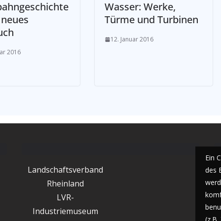
bahngeschichte
Wasser: Werke,
 neues
Türme und Turbinen
uch
12. Januar 2016
uar 2016
Ein 
Landschaftsverband
des 
werde
Rheinland
komf
LVR-
benu
Industriemuseum
(z.B