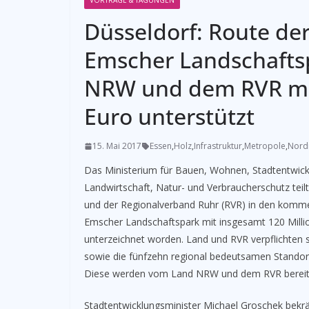
VORTRÄGE & TAGUNGEN
Düsseldorf: Route der
Emscher Landschafts
NRW und dem RVR mit
Euro unterstützt
15. Mai 2017
Essen
,
Holz
,
Infrastruktur
,
Metropole
,
Nord
Das Ministerium für Bauen, Wohnen, Stadtentwick
Landwirtschaft, Natur- und Verbraucherschutz tei
und der Regionalverband Ruhr (RVR) in den komme
Emscher Landschaftspark mit insgesamt 120 Millio
unterzeichnet worden. Land und RVR verpflichten s
sowie die fünfzehn regional bedeutsamen Standor
Diese werden vom Land NRW und dem RVR bereits
Stadtentwicklungsminister Michael Groschek bekräf