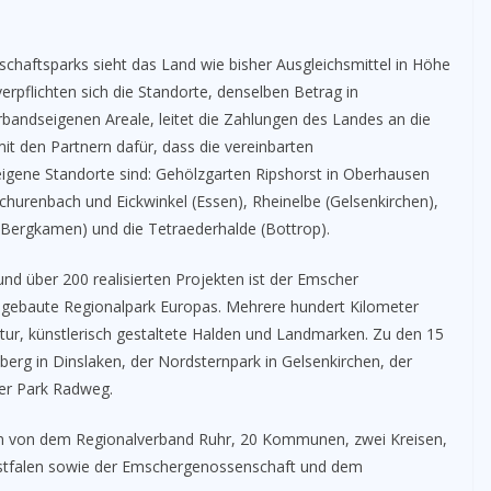
chaftsparks sieht das Land wie bisher Ausgleichsmittel in Höhe
erpflichten sich die Standorte, denselben Betrag in
erbandseigenen Areale, leitet die Zahlungen des Landes an die
t den Partnern dafür, dass die vereinbarten
igene Standorte sind: Gehölzgarten Ripshorst in Oberhausen
Schurenbach und Eickwinkel (Essen), Rheinelbe (Gelsenkirchen),
Bergkamen) und die Tetraederhalde (Bottrop).
nd über 200 realisierten Projekten ist der Emscher
sgebaute Regionalpark Europas. Mehrere hundert Kilometer
atur, künstlerisch gestaltete Halden und Landmarken. Zu den 15
rg in Dinslaken, der Nordsternpark in Gelsenkirchen, der
her Park Radweg.
on von dem Regionalverband Ruhr, 20 Kommunen, zwei Kreisen,
stfalen sowie der Emschergenossenschaft und dem