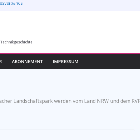
esverbands
auf die
l verkauft werden –
 Technikgeschichte
6)
humer Vereins für
llung in Bochum vom
R
ABONNEMENT
IMPRESSUM
Emscher Landschaftspark werden vom Land NRW und dem RVR 