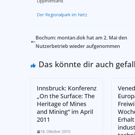
Lippeverband.
Der Regionalpark im Netz
Bochum: montan.dok hat am 2. Mai den
Nutzerbetrieb wieder aufgenommen
Das könnte dir auch gefal
Innsbruck: Konferenz
Venedi
„On the Surface: The
Europ
Heritage of Mines
Freiwi
and Mining“ im April
Woch
2011
Erhalt
indust
18. Oktober 2010