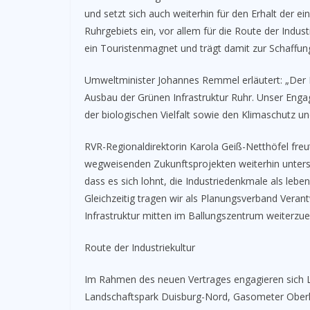
und setzt sich auch weiterhin für den Erhalt der e
Ruhrgebiets ein, vor allem für die Route der Indust
ein Touristenmagnet und trägt damit zur Schaffung
Umweltminister Johannes Remmel erläutert: „Der E
Ausbau der Grünen Infrastruktur Ruhr. Unser Engag
der biologischen Vielfalt sowie den Klimaschutz u
RVR-Regionaldirektorin Karola Geiß-Netthöfel fre
wegweisenden Zukunftsprojekten weiterhin unterstü
dass es sich lohnt, die Industriedenkmale als leb
Gleichzeitig tragen wir als Planungsverband Vera
Infrastruktur mitten im Ballungszentrum weiterzue
Route der Industriekultur
Im Rahmen des neuen Vertrages engagieren sich L
Landschaftspark Duisburg-Nord, Gasometer Oberha