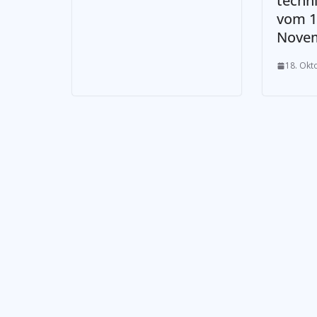
techn
vom 19
Novem
18. Okt