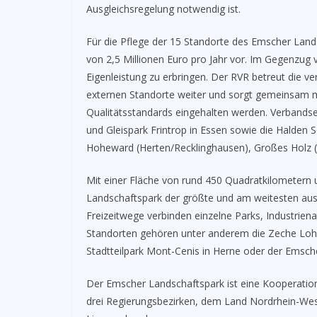
Ausgleichsregelung notwendig ist.
Für die Pflege der 15 Standorte des Emscher Lands
von 2,5 Millionen Euro pro Jahr vor. Im Gegenzug v
Eigenleistung zu erbringen. Der RVR betreut die v
externen Standorte weiter und sorgt gemeinsam mi
Qualitätsstandards eingehalten werden. Verbandse
und Gleispark Frintrop in Essen sowie die Halden 
Hoheward (Herten/Recklinghausen), Großes Holz (
Mit einer Fläche von rund 450 Quadratkilometern u
Landschaftspark der größte und am weitesten au
Freizeitwege verbinden einzelne Parks, Industrien
Standorten gehören unter anderem die Zeche Lohbe
Stadtteilpark Mont-Cenis in Herne oder der Emsc
Der Emscher Landschaftspark ist eine Kooperati
drei Regierungsbezirken, dem Land Nordrhein-We