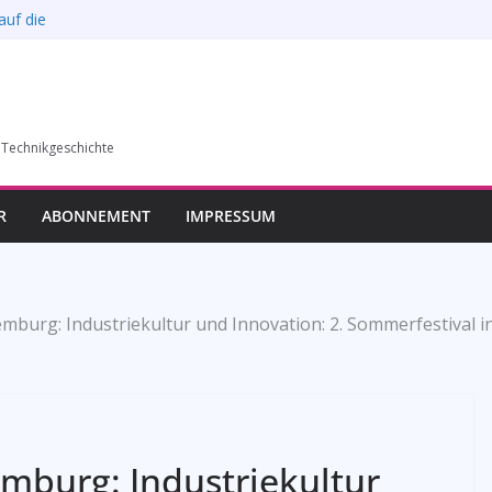
esverbands
auf die
l verkauft werden –
6)
 Technikgeschichte
humer Vereins für
llung in Bochum vom
R
ABONNEMENT
IMPRESSUM
emburg: Industriekultur und Innovation: 2. Sommerfestival 
emburg: Industriekultur