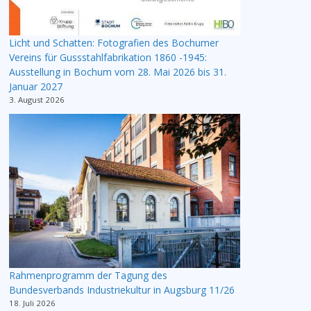
Licht und Schatten: Fotografien des Bochumer
Vereins für Gussstahlfabrikation 1860 -1945:
Ausstellung in Bochum vom 28. Mai 2026 bis 31.
Januar 2027
3. August 2026
Rahmenprogramm der Tagung des
Bundesverbands Industriekultur in Augsburg 11/26
18. Juli 2026