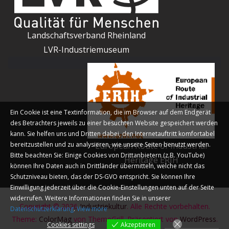
Landschaftsverband Rheinland
LVR-Industriemuseum
Ein Cookie ist eine Textinformation, die im Browser auf dem Endgerät
des Betrachters jeweils zu einer besuchten Website gespeichert werden
kann. Sie helfen uns und Dritten dabei, den Internetauftritt komfortabel
bereitzustellen und zu analysieren, wie unsere Seiten benutzt werden.
European Route of Industrial
Bitte beachten Sie: Einige Cookies von Drittanbietern (z.B. YouTube)
Heritage ERIH
können Ihre Daten auch in Drittländer übermitteln, welche nicht das
Schutzniveau bieten, das der DS-GVO entspricht. Sie können Ihre
Einwilligung jederzeit über die Cookie-Einstellungen unten auf der Seite
widerrufen. Weitere Informationen finden Sie in unserer
Copyright © 2026
Industriekultur
. Alle Rechte vorbehalten.
Datenschutzerklärung
.
View more
Theme:
ColorMag
von ThemeGrill. Präsentiert von
WordPress
.
Cookies settings
Akzeptieren