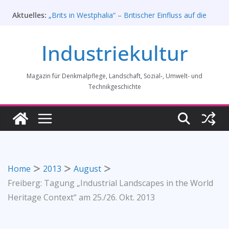
Zum
Aktuelles:
„Brits in Westphalia“ – Britischer Einfluss auf die
Inhalt
Industriekultur Westfalens
springen
Haus für Industriekultur in Darmstadt soll verkauft
Industriekultur
werden – Erfolgreiche Demo am 1. August 2026
Prof. Dr. Rainer Slotta (1.5.1946-16.6.2026)
Licht und Schatten: Fotografien des Bochumer
Magazin für Denkmalpflege, Landschaft, Sozial-, Umwelt- und
Vereins für Gussstahlfabrikation 1860 -1945:
Ausstellung in Bochum vom 28. Mai 2026 bis 31.
Technikgeschichte
Januar 2027
Rahmenprogramm der Tagung des
Bundesverbands Industriekultur in Augsburg 11/26
Home
2013
August
Freiberg: Tagung „Industrial Landscapes in the World
Heritage Context“ am 25./26. Okt. 2013