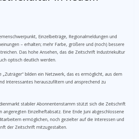
 Themenschwerpunkt, Einzelbeiträge, Regionalmeldungen und
einungen – erhalten; mehr Farbe, größere und (noch) bessere
streichen. Das hohe Ansehen, das die Zeitschrift Industriekultur
uch optisch deutlich werden.­
e „Zuträger“ bilden ein Netzwerk, das es ermöglicht, aus dem
 und Interessantes herauszufiltern und ansprechend zu
enmarkt stabiler Abonnentenstamm stützt sich die Zeitschrift
 angeregten Einzelheftabsatz. Eine Ende Juni abgeschlossene
tarbeitern ermöglichen, noch gezielter auf die Interessen und
ft der Zeitschrift mitzugestalten.