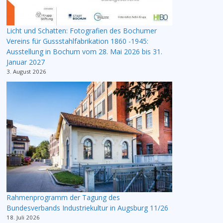
Licht und Schatten: Fotografien des Bochumer
Vereins für Gussstahlfabrikation 1860 -1945:
Ausstellung in Bochum vom 28. Mai 2026 bis 31.
Januar 2027
3. August 2026
Rahmenprogramm der Tagung des
Bundesverbands Industriekultur in Augsburg 11/26
18. Juli 2026