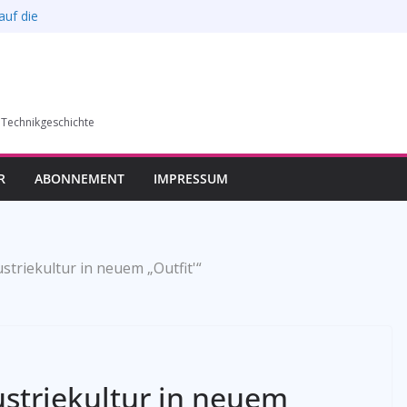
auf die
l verkauft werden –
6)
humer Vereins für
 Technikgeschichte
llung in Bochum vom
esverbands
R
ABONNEMENT
IMPRESSUM
ustriekultur in neuem „Outfit'“
dustriekultur in neuem