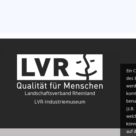
Ein 
des 
werde
Landschaftsverband Rheinland
komf
benu
LVR-Industriemuseum
(z.B
welc
könn
auf 