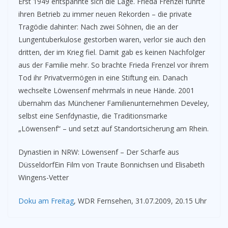
Erst 1949 entspannte sich die Lage. Frieda Frenzel führte
ihren Betrieb zu immer neuen Rekorden – die private
Tragödie dahinter: Nach zwei Söhnen, die an der
Lungentuberkulose gestorben waren, verlor sie auch den
dritten, der im Krieg fiel. Damit gab es keinen Nachfolger
aus der Familie mehr. So brachte Frieda Frenzel vor ihrem
Tod ihr Privatvermögen in eine Stiftung ein. Danach
wechselte Löwensenf mehrmals in neue Hände. 2001
übernahm das Münchener Familienunternehmen Develey,
selbst eine Senfdynastie, die Traditionsmarke
„Löwensenf“ – und setzt auf Standortsicherung am Rhein.
Dynastien in NRW: Löwensenf – Der Scharfe aus
DüsseldorfEin Film von Traute Bonnichsen und Elisabeth
Wingens-Vetter
Doku am Freitag
, WDR Fernsehen, 31.07.2009, 20.15 Uhr