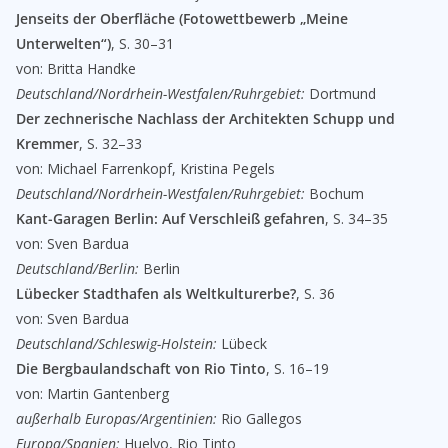
Jenseits der Oberfläche (Fotowettbewerb „Meine
Unterwelten“)
, S. 30–31
von: Britta Handke
Deutschland/Nordrhein-Westfalen/Ruhrgebiet:
Dortmund
Der zechnerische Nachlass der Architekten Schupp und
Kremmer
, S. 32–33
von: Michael Farrenkopf, Kristina Pegels
Deutschland/Nordrhein-Westfalen/Ruhrgebiet:
Bochum
Kant-Garagen Berlin: Auf Verschleiß gefahren
, S. 34–35
von: Sven Bardua
Deutschland/Berlin:
Berlin
Lübecker Stadthafen als Weltkulturerbe?
, S. 36
von: Sven Bardua
Deutschland/Schleswig-Holstein:
Lübeck
Die Bergbaulandschaft von Rio Tinto
, S. 16–19
von: Martin Gantenberg
außerhalb Europas/Argentinien:
Rio Gallegos
Europa/Spanien:
Huelvo, Rio Tinto