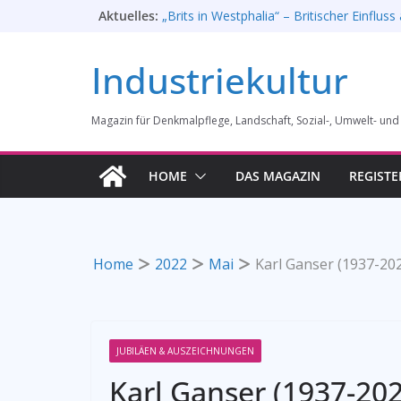
Rahmenprogramm der Tagung des Bund
Zum
Aktuelles:
Industriekultur in Augsburg 11/26
Inhalt
„Brits in Westphalia“ – Britischer Einfluss 
springen
Industriekultur Westfalens
Industriekultur
Haus für Industriekultur in Darmstadt sol
Erfolgreiche Demo am 1. August 2026
Prof. Dr. Rainer Slotta (1.5.1946-16.6.202
Magazin für Denkmalpflege, Landschaft, Sozial-, Umwelt- und
Licht und Schatten: Fotografien des Boc
Gussstahlfabrikation 1860 -1945: Ausste
28. Mai 2026 bis 31. Januar 2027
HOME
DAS MAGAZIN
REGISTE
Home
2022
Mai
Karl Ganser (1937-20
JUBILÄEN & AUSZEICHNUNGEN
Karl Ganser (1937-202