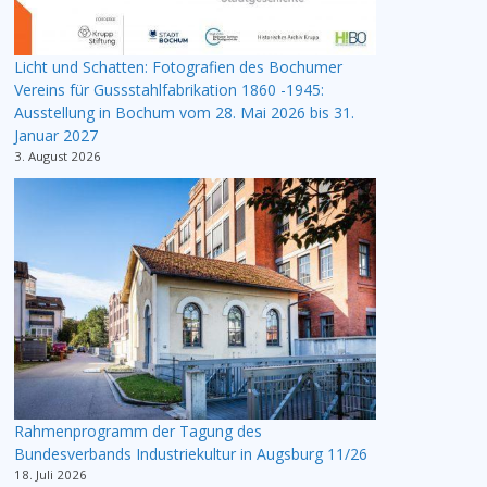
Licht und Schatten: Fotografien des Bochumer
Vereins für Gussstahlfabrikation 1860 -1945:
Ausstellung in Bochum vom 28. Mai 2026 bis 31.
Januar 2027
3. August 2026
Rahmenprogramm der Tagung des
Bundesverbands Industriekultur in Augsburg 11/26
18. Juli 2026