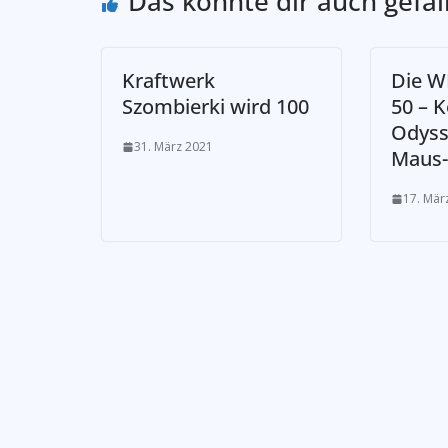
Das könnte dir auch gefal
Kraftwerk
Die W
Szombierki wird 100
50 – K
Odyss
31. März 2021
Maus
17. Mär