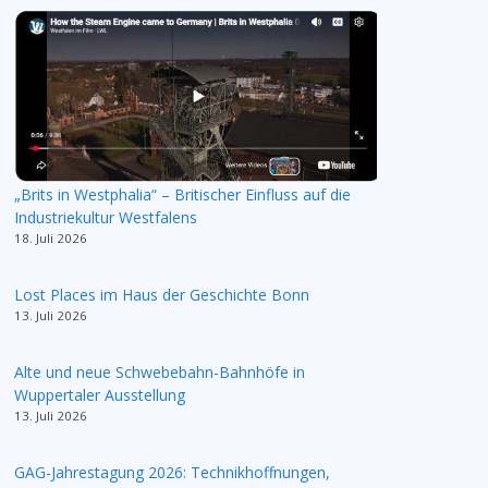
„Brits in Westphalia“ – Britischer Einfluss auf die
Industriekultur Westfalens
18. Juli 2026
Lost Places im Haus der Geschichte Bonn
13. Juli 2026
Alte und neue Schwebebahn-Bahnhöfe in
Wuppertaler Ausstellung
13. Juli 2026
GAG-Jahrestagung 2026: Technikhoffnungen,