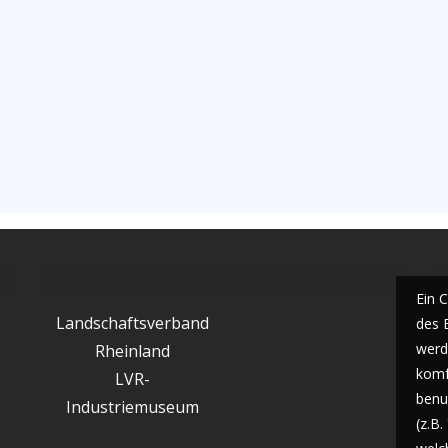
Ein 
Landschaftsverband
des 
werde
Rheinland
komf
LVR-
benu
Industriemuseum
(z.B