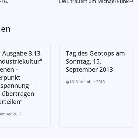
-16.
LWL trauert um Michael Funk
len
: Ausgabe 3.13
Tag des Geotops am
ndustriekultur“
Sonntag, 15.
ienen –
September 2013
rpunkt
10. September 2013
spannung –
 übertragen
rteilen“
tember 2013