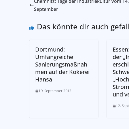
Chemnitz: Tage der Industriekultur vom 14.
September
Das könnte dir auch gefal
Dortmund:
Essen
Umfangreiche
der „I
Sanierungsmaßnah
ersch
men auf der Kokerei
Schwe
Hansa
„Hoch
Strom
19. September 2013
und ve
12. Sep