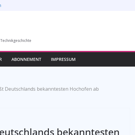
n
6)
humer Vereins für
llung in Bochum vom
esverbands
 Technikgeschichte
auf die
R
ABONNEMENT
IMPRESSUM
ißt Deutschlands bekanntesten Hochofen ab
Deutschlands bekanntesten