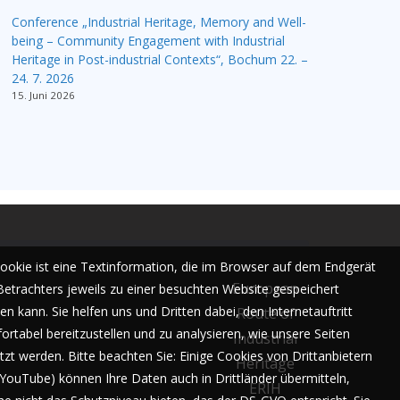
Conference „Industrial Heritage, Memory and Well-
being – Community Engagement with Industrial
Heritage in Post-industrial Contexts“, Bochum 22. –
24. 7. 2026
15. Juni 2026
Cookie ist eine Textinformation, die im Browser auf dem Endgerät
European
Betrachters jeweils zu einer besuchten Website gespeichert
n kann. Sie helfen uns und Dritten dabei, den Internetauftritt
Route of
ortabel bereitzustellen und zu analysieren, wie unsere Seiten
Industrial
tzt werden. Bitte beachten Sie: Einige Cookies von Drittanbietern
Heritage
. YouTube) können Ihre Daten auch in Drittländer übermitteln,
ERIH