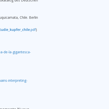
ungskatalog des Deutschen
quicamata, Chile. Berlin
studie_kupfer_chile
.pdf
)
ea-de-la-gigantesca-
ins-interpreting-