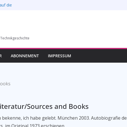
auf die
l verkauft werden –
6)
humer Vereins für
 Technikgeschichte
llung in Bochum vom
esverbands
R
ABONNEMENT
IMPRESSUM
Books
iteratur/Sources and Books
h bekenne, ich habe gelebt. München 2003. Autobiografie de
s, im Original 1973 erschienen