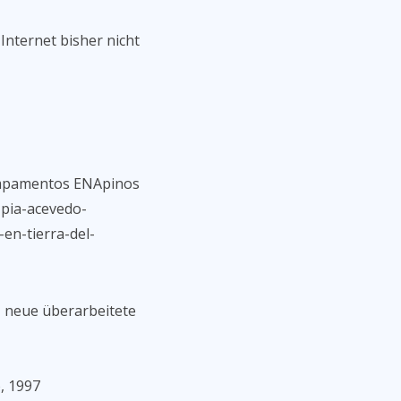
 Internet bisher nicht
)
Campamentos ENApinos
a-pia-acevedo-
en-tierra-del-
, neue überarbeitete
o, 1997