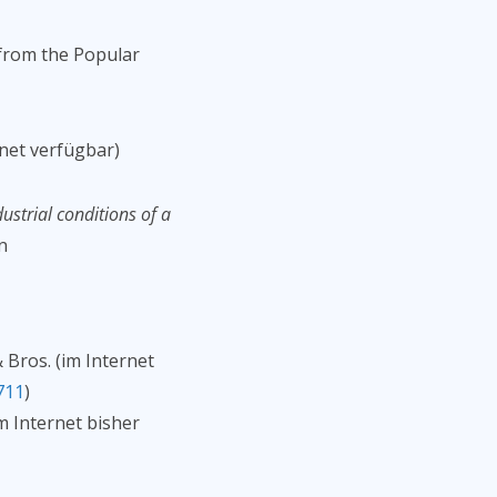
s from the Popular
rnet verfügbar)
ustrial conditions of a
n
 Bros. (im Internet
711
)
m Internet bisher