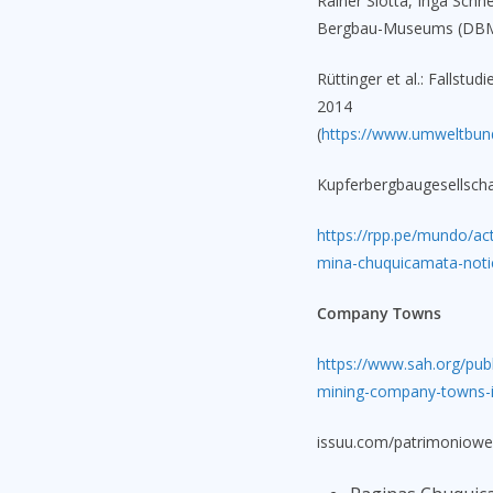
Rainer Slotta, Inga Schn
Bergbau-Museums (DBM
Rüttinger et al.: Fallst
2014
(
https://www.umweltbund
Kupferbergbaugesellsc
https://rpp.pe/mundo/act
mina-chuquicamata-noti
Company Towns
https://www.sah.org/pub
mining-company-towns-i
issuu.com/patrimoniowe