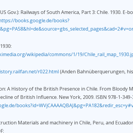
S Gov.): Railways of South America, Part 3: Chile. 1930. E-
https://books.google.de/books?
J&pg=PA58&hl=de&source=gbs_selected_pages&cad=2#v=o
1930:
ikimedia.org/wikipedia/commons/1/19/Chile_rail_map_1930.j
istory.railfan.net/r022.html
(Anden Bahnüberquerungen, hist
: A History of the British Presence in Chile. From Bloody M
cline of British Influence. New York, 2009. ISBN 978-1-349-
oogle.de/books?id=WVjCAAAAQBAJ&pg=PA182&redir_esc=y#
ruction Materials and machinery in Chile, Peru, and Ecuado
F: