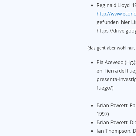
Reginald Lloyd. 1
http://www.econo
gefunden; hier L
https://drive.go
(das geht aber wohl nur
Pia Acevedo (Hg.
en Tierra del Fue
presenta-investi
fuego/)
Brian Fawcett: R
1997)
Brian Fawcett: Di
Ian Thompson, Die