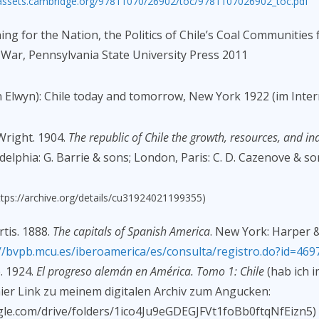
/assets.cambridge.org/97811070/26902/toc/9781107026902_toc.pdf
ning for the Nation, the Politics of Chile’s Coal Communitie
 War, Pennsylvania State University Press 2011
lian Elwyn): Chile today and tomorrow, New York 1922 (im Inte
right. 1904.
The republic of Chile
the growth, resources, and ind
adelphia: G. Barrie & sons; London, Paris: C. D. Cazenove & so
https://archive.org/details/cu31924021199355)
rtis. 1888.
The capitals of Spanish America
. New York: Harper &
//bvpb.mcu.es/iberoamerica/es/consulta/registro.do?id=469
e. 1924.
El progreso alemán en América. Tomo 1: Chile
(hab ich i
hier Link zu meinem digitalen Archiv zum Angucken:
ogle.com/drive/folders/1ico4Ju9eGDEGJFVt1foBb0ftqNfEizn5)