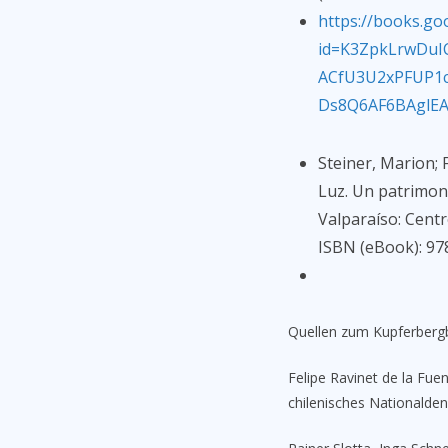
https://books.go
id=K3ZpkLrwDuI
ACfU3U2xPFUP1
Ds8Q6AF6BAglEA
Steiner, Marion; 
Luz. Un patrimoni
Valparaíso: Centr
ISBN (eBook): 97
Quellen zum Kupferbergb
Felipe Ravinet de la Fue
chilenisches Nationalde