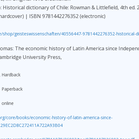
 Historical dictionary of Chile: Rowman & Littlefield, 4th ed.
ardcover) | ISBN 9781442276352 (electronic)
/shop/geisteswissenschaften/40556447-9781442276352-historical-dic
omas: The economic history of Latin America since Independ
Cambridge University Press,
2 Hardback
9 Paperback
 online
rg/core/books/economic-history-of-latin-america-since-
1529EC2D8C272411A722A93B04