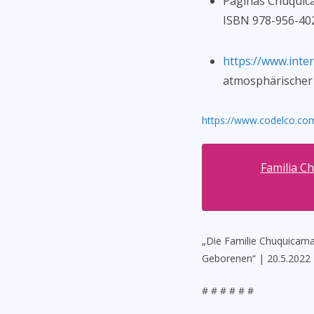
Paginas Chuquica
ISBN 978-956-402
https://www.inte
atmosphärischer 
https://www.codelco.co
Familia C
„Die Familie Chuquicam
Geborenen“ | 20.5.2022
# # # # # #