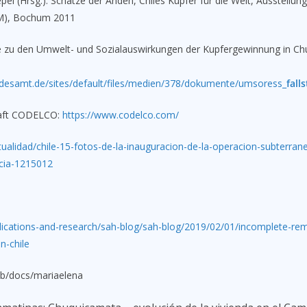
epel (Hrsg.): Schätze der Anden, Chiles Kupfer für die Welt, Ausstell
), Bochum 2011
udie zu den Umwelt- und Sozialauswirkungen der Kupfergewinnung in Chu
esamt.de/sites/default/files/medien/378/dokumente/umsoress_
fall
haft CODELCO:
https://www.codelco.com/
ualidad/chile-15-fotos-de-la-inauguracion-de-la-operacion-subterran
cia-1215012
lications-and-research/sah-blog/sah-blog/2019/02/01/incomplete-rema
n-chile
b/docs/mariaelena