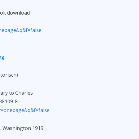
book download
nepage&q&f=false
pg
orisch)
ary to Charles
38109-8.
v=onepage&q&f=false
r. Washington 1919