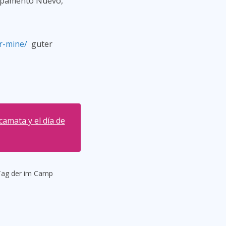
ampamento Nuevo,
r-mine/
guter
amata y el día de
Tag der im Camp