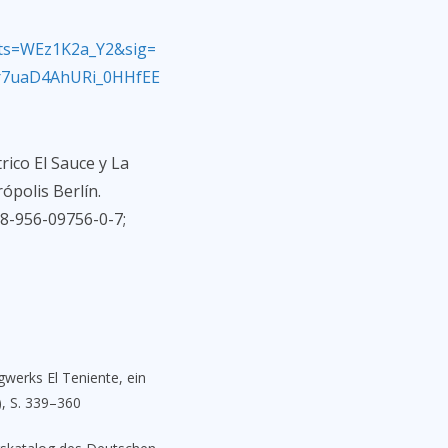
ts=WEz1K2a_Y2&sig=
r7uaD4AhURi_0HHfEE
rico El Sauce y La
ópolis Berlín.
978-956-09756-0-7;
gwerks El Teniente, ein
), S. 339–360