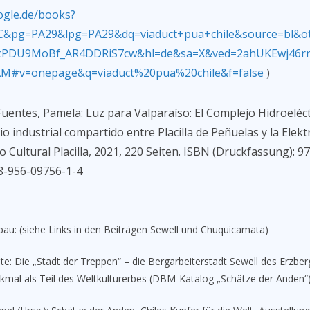
ogle.de/books?
C&pg=PA29&lpg=PA29&dq=viaduct+pua+chile&source=bl&o
cPDU9MoBf_AR4DDRiS7cw&hl=de&sa=X&ved=2ahUKEwj46r
M#v=onepage&q=viaduct%20pua%20chile&f=false
)
Fuentes, Pamela: Luz para Valparaíso: El Complejo Hidroeléct
o industrial compartido entre Placilla de Peñuelas y la Elektr
o Cultural Placilla, 2021, 220 Seiten. ISBN (Druckfassung): 
8-956-09756-1-4
au: (siehe Links in den Beiträgen Sewell und Chuquicamata)
nte: Die „Stadt der Treppen“ – die Bergarbeiterstadt Sewell des Erzber
nkmal als Teil des Weltkulturerbes (DBM-Katalog „Schätze der Anden“