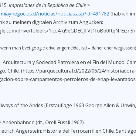
915.
Impresiones de la República de Chile
>
miaynegocios.cl/noticias/noticias.asp?id=491782
(hab ich im
ink zu meinem digitalen Archiv zum Angucken:
ogle.com/drive/folders/1ico4Ju9eGDEGJFVt1foBb0ftqNfEizn5)
, wenn man bvei google drive angemeldet ist! – daher eher weglassen
): Arquitectura y Sociedad Patrolera en el Fin del Mundo. 
go, Chile. (https://parquecultural.cl/2022/06/24/historiador
gacion-sobre-campamentos-petroleros-de-enap-levantados-
ailways of the Andes (Erstauflage 1963 George Allen & Unwin
e Andenbahnen (dt., Orell Füssli 1967)
trich Angerstein: Historia del Ferrocarril en Chile. Santiag