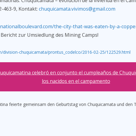
matinas: Chuquicamata – evolución de la vivienda en el C
-463-9, Kontakt:
chuquicamata.vivimos@gmail.com
rnationalboulevard.com/the-city-that-was-eaten-by-a-coppe
Bericht zur Umsiedlung des Mining Camps!
m/division-chuquicamata/prontus_codelco/2016-02-25/122529.html
huquicamatina celebró en conjunto el cumpleaños de Chuquic
los nacidos en el campamento
atina feierte gemeinsam den Geburtstag von Chuquicamata und den 