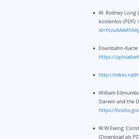
W. Rodney Long (U
kostenlos (PDF):
id=YcovAAAAYAA
Eisenbahn-Karte 
https://upload.w
http://mikes.railh
William Edmundson
Darwin and the De
https://books.g
W.W.Ewing: Const
(Download als PD