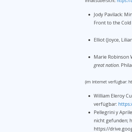
Inhaltsübersicht:
https:/
Jody Pavilack: Mi
Front to the Cold
Elliot (Joyce, Li
Marie Robinson W
great nation
. Phil
(im Internet verfügbar: 
William Eleroy Cu
verfügbar:
https:
Pellegrini y April
nicht gefunden; 
https://drive.go