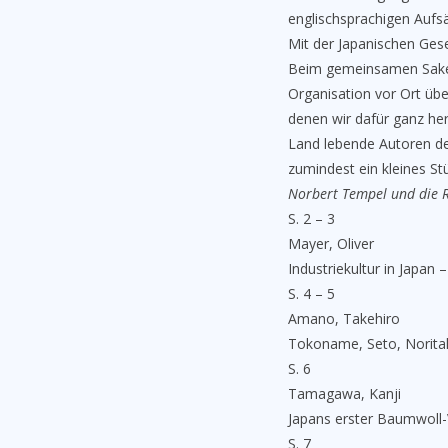
englischsprachigen Aufsä
Mit der Japanischen Gese
Beim gemeinsamen Sake –
Organisation vor Ort üb
denen wir dafür ganz her
Land lebende Autoren de
zumindest ein kleines St
Norbert Tempel und die 
S. 2 – 3
Mayer, Oliver
Industriekultur in Japan –
S. 4 – 5
Amano, Takehiro
Tokoname, Seto, Noritak
S. 6
Tamagawa, Kanji
Japans erster Baumwoll-
S. 7