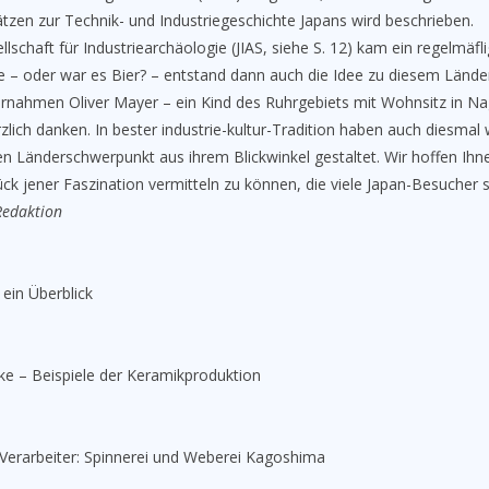
tzen zur Technik- und Industriegeschichte Japans wird beschrieben.
llschaft für Industriearchäologie (JIAS, siehe S. 12) kam ein regelmä
 oder war es Bier? – entstand dann auch die Idee zu diesem Lände
ernahmen Oliver Mayer – ein Kind des Ruhrgebiets mit Wohnsitz in Nag
zlich danken. In bester industrie-kultur-Tradition haben auch diesma
n Länderschwerpunkt aus ihrem Blickwinkel gestaltet. Wir hoffen Ihn
ück jener Faszination vermitteln zu können, die viele Japan-Besucher 
Redaktion
 ein Überblick
e – Beispiele der Keramikproduktion
Verarbeiter: Spinnerei und Weberei Kagoshima