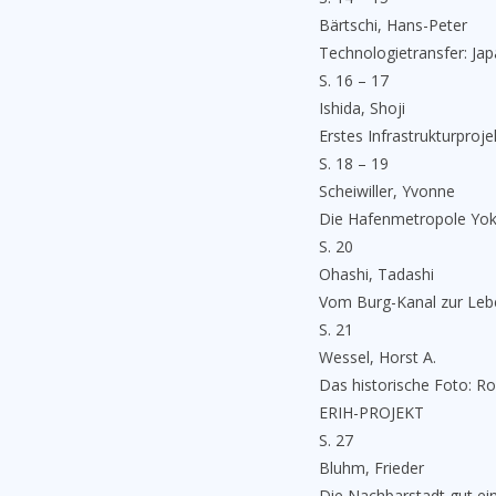
Bärtschi, Hans-Peter
Technologietransfer: Jap
S. 16 – 17
Ishida, Shoji
Erstes Infrastrukturpro
S. 18 – 19
Scheiwiller, Yvonne
Die Hafenmetropole Yo
S. 20
Ohashi, Tadashi
Vom Burg-Kanal zur Leb
S. 21
Wessel, Horst A.
Das historische Foto: R
ERIH-PROJEKT
S. 27
Bluhm, Frieder
Die Nachbarstadt gut ei