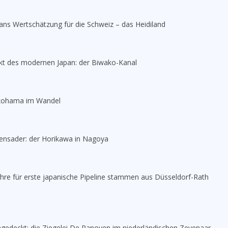
ans Wertschätzung für die Schweiz – das Heidiland
jekt des modernen Japan: der Biwako-Kanal
kohama im Wandel
ensader: der Horikawa in Nagoya
ohre für erste japanische Pipeline stammen aus Düsseldorf-Rath
ngedeckt: die Ziegelei De Panoven im niederländischen Zevenaar