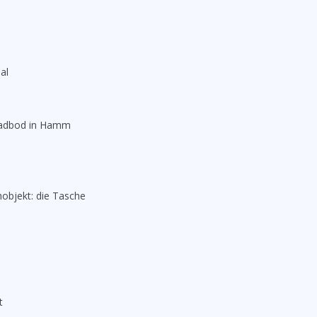
al
 Radbod in Hamm
hobjekt: die Tasche
t