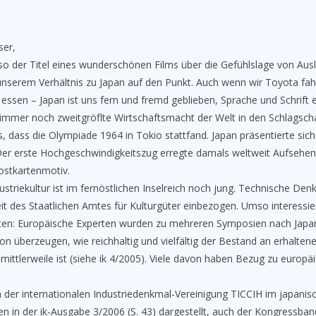
ser,
so der Titel eines wunderschönen Films über die Gefühlslage von Ausl
unserem Verhältnis zu Japan auf den Punkt. Auch wenn wir Toyota fah
 essen – Japan ist uns fern und fremd geblieben, Sprache und Schrif
ie immer noch zweitgröﬂte Wirtschaftsmacht der Welt in den Schlagsch
 dass die Olympiade 1964 in Tokio stattfand. Japan präsentierte sic
Der erste Hochgeschwindigkeitszug erregte damals weltweit Aufsehen:
Postkartenmotiv.
ustriekultur ist im fernöstlichen Inselreich noch jung. Technische De
eit des Staatlichen Amtes für Kulturgüter einbezogen. Umso interessi
en: Europäische Experten wurden zu mehreren Symposien nach Japa
on überzeugen, wie reichhaltig und vielfältig der Bestand an erhalte
g mittlerweile ist (siehe ik 4/2005). Viele davon haben Bezug zu euro
 der internationalen Industriedenkmal-Vereinigung TICCIH im japanis
 in der ik-Ausgabe 3/2006 (S. 43) dargestellt, auch der Kongressband