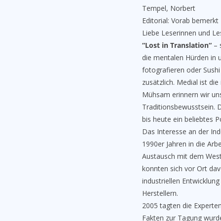
Tempel, Norbert
Editorial: Vorab bemerkt
Liebe Leserinnen und Le
“Lost in Translation“
– 
die mentalen Hürden in 
fotografieren oder Sushi
zusätzlich. Medial ist d
Mühsam erinnern wir uns,
Traditionsbewusstsein. 
bis heute ein beliebtes 
Das Interesse an der Ind
1990er Jahren in die Arb
Austausch mit dem West
konnten sich vor Ort dav
industriellen Entwicklun
Herstellern.
2005 tagten die Experten
Fakten zur Tagung wurden