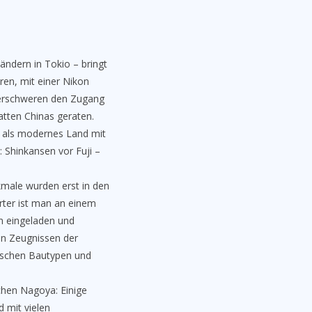
ändern in Tokio – bringt
ren, mit einer Nikon
t erschweren den Zugang
atten Chinas geraten.
h als modernes Land mit
 Shinkansen vor Fuji –
nkmale wurden erst in den
erter ist man an einem
n eingeladen und
nen Zeugnissen der
päischen Bautypen und
chen Nagoya: Einige
 mit vielen