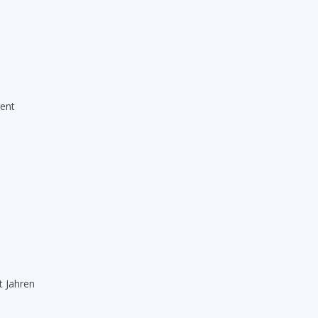
rent
t Jahren