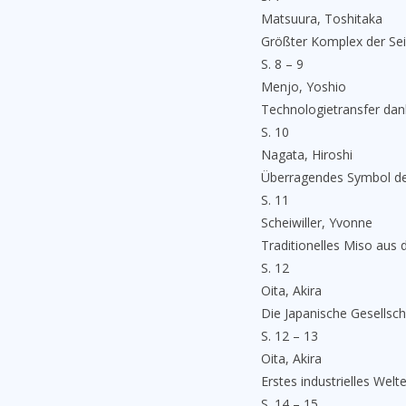
Matsuura, Toshitaka
Größter Komplex der Sei
S. 8 – 9
Menjo, Yoshio
Technologietransfer dan
S. 10
Nagata, Hiroshi
Überragendes Symbol de
S. 11
Scheiwiller, Yvonne
Traditionelles Miso aus 
S. 12
Oita, Akira
Die Japanische Gesellsch
S. 12 – 13
Oita, Akira
Erstes industrielles Welt
S. 14 – 15