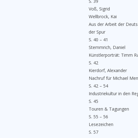
S. 39
Voß, Sigrid
Wellbrock, Kai
Aus der Arbeit der Deuts
der Spur
S. 40 – 41
Stemmrich, Daniel
Künstlerporträt: Timm Ra
S. 42
Kierdorf, Alexander
Nachruf für Michael Me
S. 42 – 54
Industriekultur in den R
S. 45
Touren & Tagungen
S. 55 – 56
Lesezeichen
S. 57