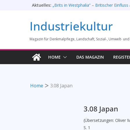
Zum
Aktuelles:
„Brits in Westphalia“ – Britischer Einfluss 
Industriekultur Westfalens
Inhalt
Haus für Industriekultur in Darmstadt sol
springen
Industriekultur
Erfolgreiche Demo am 1. August 2026
Prof. Dr. Rainer Slotta (1.5.1946-16.6.202
Licht und Schatten: Fotografien des Boc
Magazin für Denkmalpflege, Landschaft, Sozial-, Umwelt- und
Gussstahlfabrikation 1860 -1945: Ausste
28. Mai 2026 bis 31. Januar 2027
Rahmenprogramm der Tagung des Bund
HOME
DAS MAGAZIN
REGISTE
Industriekultur in Augsburg 11/26
Home
3.08 Japan
3.08 Japan
(Übersetzungen: Oliver 
S. 1