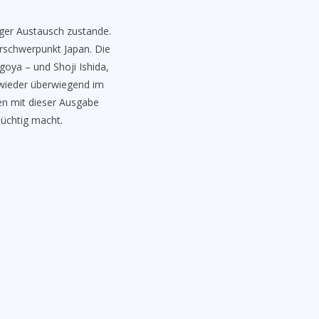
ﬂiger Austausch zustande.
rschwerpunkt Japan. Die
oya – und Shoji Ishida,
l wieder überwiegend im
en mit dieser Ausgabe
süchtig macht.