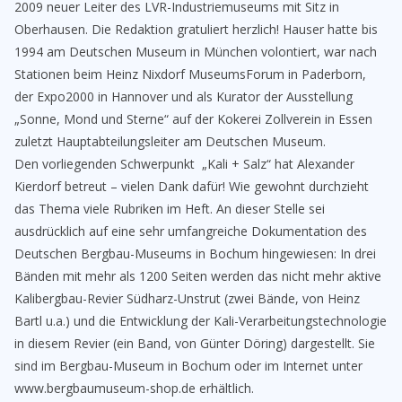
2009 neuer Leiter des LVR-Industriemuseums mit Sitz in
Oberhausen. Die Redaktion gratuliert herzlich! Hauser hatte bis
1994 am Deutschen Museum in München volontiert, war nach
Stationen beim Heinz Nixdorf MuseumsForum in Paderborn,
der Expo2000 in Hannover und als Kurator der Ausstellung
„Sonne, Mond und Sterne“ auf der Kokerei Zollverein in Essen
zuletzt Hauptabteilungsleiter am Deutschen Museum.
Den vorliegenden Schwerpunkt „Kali + Salz“ hat Alexander
Kierdorf betreut – vielen Dank dafür! Wie gewohnt durchzieht
das Thema viele Rubriken im Heft. An dieser Stelle sei
ausdrücklich auf eine sehr umfangreiche Dokumentation des
Deutschen Bergbau-Museums in Bochum hingewiesen: In drei
Bänden mit mehr als 1200 Seiten werden das nicht mehr aktive
Kalibergbau-Revier Südharz-Unstrut (zwei Bände, von Heinz
Bartl u.a.) und die Entwicklung der Kali-Verarbeitungstechnologie
in diesem Revier (ein Band, von Günter Döring) dargestellt. Sie
sind im Bergbau-Museum in Bochum oder im Internet unter
www.bergbaumuseum-shop.de erhältlich.