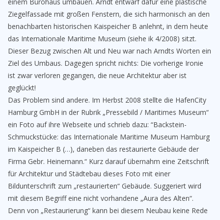
einem Bürohaus umbauen. Arndt entwarf dafür eine plastische
Ziegelfassade mit großen Fenstern, die sich harmonisch an den
benachbarten historischen Kaispeicher B anlehnt, in dem heute
das Internationale Maritime Museum (siehe ik 4/2008) sitzt.
Dieser Bezug zwischen Alt und Neu war nach Arndts Worten ein
Ziel des Umbaus. Dagegen spricht nichts: Die vorherige Ironie
ist zwar verloren gegangen, die neue Architektur aber ist
geglückt!
Das Problem sind andere. Im Herbst 2008 stellte die HafenCity
Hamburg GmbH in der Rubrik „Pressebild / Maritimes Museum“
ein Foto auf ihre Webseite und schrieb dazu: “Backstein-
Schmuckstücke: das Internationale Maritime Museum Hamburg
im Kaispeicher B (…), daneben das restaurierte Gebäude der
Firma Gebr. Heinemann.“ Kurz darauf übernahm eine Zeitschrift
für Architektur und Städtebau dieses Foto mit einer
Bildunterschrift zum „restaurierten“ Gebäude. Suggeriert wird
mit diesem Begriff eine nicht vorhandene „Aura des Alten“.
Denn von „Restaurierung“ kann bei diesem Neubau keine Rede