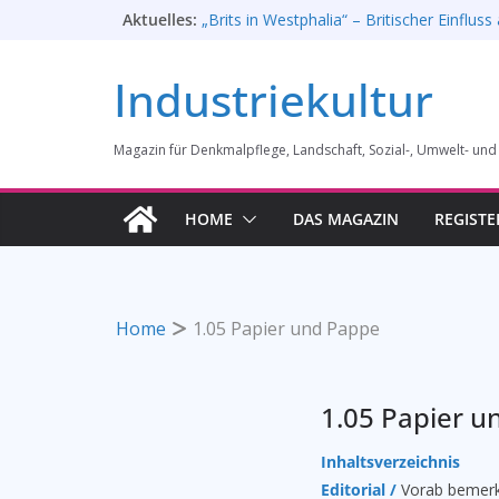
Zum
Aktuelles:
„Brits in Westphalia“ – Britischer Einfluss 
Industriekultur Westfalens
Inhalt
Haus für Industriekultur in Darmstadt sol
springen
Industriekultur
Erfolgreiche Demo am 1. August 2026
Prof. Dr. Rainer Slotta (1.5.1946-16.6.202
Licht und Schatten: Fotografien des Boc
Magazin für Denkmalpflege, Landschaft, Sozial-, Umwelt- und
Gussstahlfabrikation 1860 -1945: Ausste
28. Mai 2026 bis 31. Januar 2027
Rahmenprogramm der Tagung des Bund
HOME
DAS MAGAZIN
REGISTE
Industriekultur in Augsburg 11/26
Home
1.05 Papier und Pappe
1.05 Papier u
Inhaltsverzeichnis
Editorial /
Vorab bemer