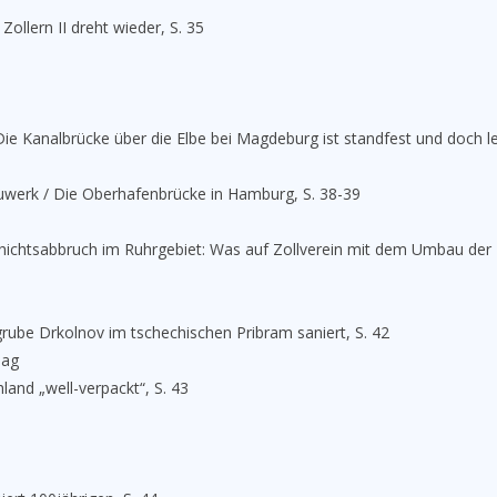
ollern II dreht wieder, S. 35
e Kanalbrücke über die Elbe bei Magdeburg ist standfest und doch lei
auwerk / Die Oberhafenbrücke in Hamburg, S. 38-39
chichtsabbruch im Ruhrgebiet: Was auf Zollverein mit dem Umbau der
rube Drkolnov im tschechischen Pribram saniert, S. 42
aag
land „well-verpackt“, S. 43