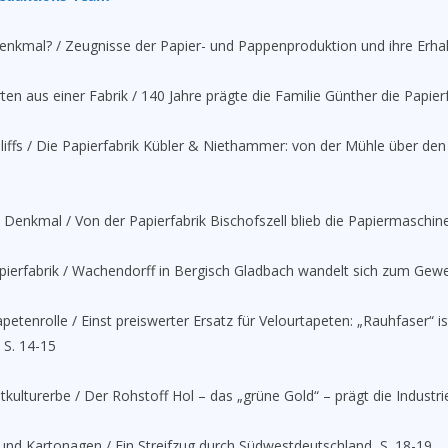
denkmal? / Zeugnisse der Papier- und Pappenproduktion und ihre Erhal
en aus einer Fabrik / 140 Jahre prägte die Familie Günther die Papierfa
liffs / Die Papierfabrik Kübler & Niethammer: von der Mühle über de
enkmal / Von der Papierfabrik Bischofszell blieb die Papiermaschine 
i
pierfabrik / Wachendorff in Bergisch Gladbach wandelt sich zum Gewe
etenrolle / Einst preiswerter Ersatz für Velourtapeten: „Rauhfaser“ i
 S. 14-15
tkulturerbe / Der Rohstoff Hol – das „grüne Gold“ – prägt die Industrie
nd Kartonagen / Ein Streifzug durch Südwestdeutschland, S. 18-19