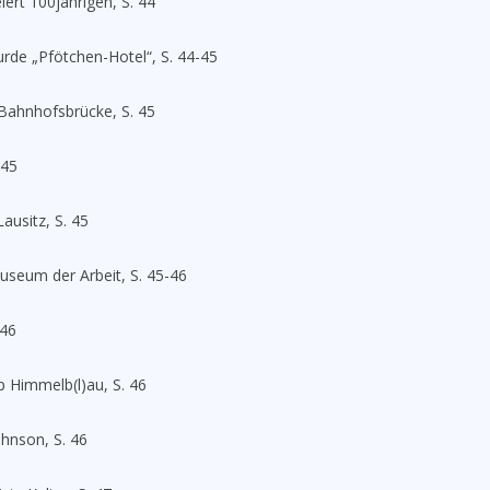
rt 100jährigen, S. 44
de „Pfötchen-Hotel“, S. 44-45
 Bahnhofsbrücke, S. 45
 45
ausitz, S. 45
seum der Arbeit, S. 45-46
 46
p Himmelb(l)au, S. 46
ohnson, S. 46