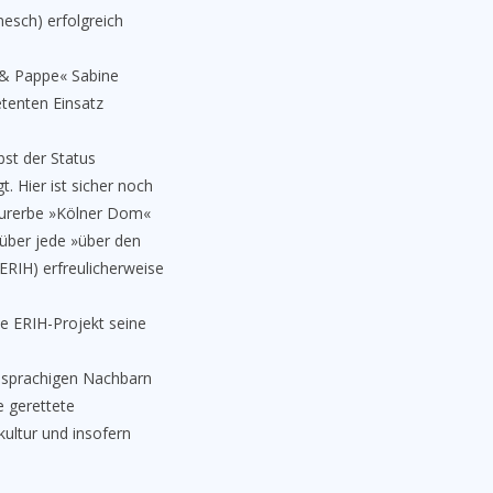
esch) erfolgreich
 & Pappe« Sabine
tenten Einsatz
st der Status
t. Hier ist sicher noch
lturerbe »Kölner Dom«
über jede »über den
(ERIH) erfreulicherweise
te ERIH-Projekt seine
chsprachigen Nachbarn
e gerettete
kultur und insofern