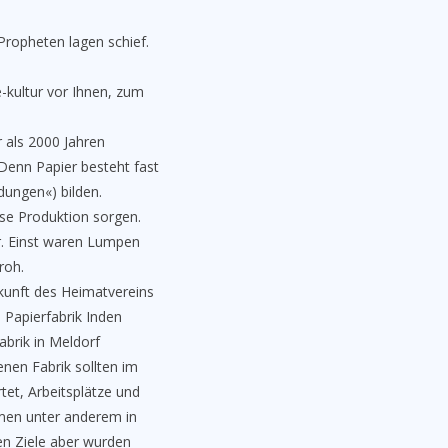
ropheten lagen schief.
e-kultur vor Ihnen, zum
r als 2000 Jahren
. Denn Papier besteht fast
dungen«) bilden.
ose Produktion sorgen.
er. Einst waren Lumpen
roh.
kunft des Heimatvereins
 Papierfabrik Inden
abrik in Meldorf
nen Fabrik sollten im
tet, Arbeitsplätze und
men unter anderem in
en Ziele aber wurden