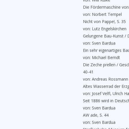
Die Fördermaschine von Z
von: Norbert Tempel
Nicht von Pappe!, S. 35
von: Lutz Engelskirchen
Gelungene Bau-Kunst / Di
von: Sven Bardua
Ein sehr eigenartiges B
von: Michael Berndt
Die Zeche prellen / Ges
40-41
von: Andreas Rossmann
Altes Wasserrad der Erzg
von: Josef Velfl, Ulrich H
Seit 1886 wird in Deutsch
von: Sven Bardua
AW ade, S. 44
von: Sven Bardua