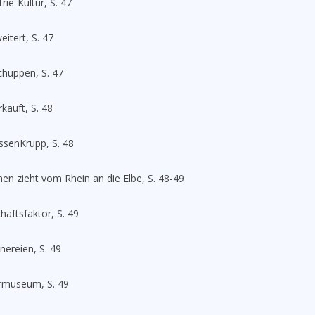
rie-Kultur, S. 47
itert, S. 47
chuppen, S. 47
kauft, S. 48
ssenKrupp, S. 48
en zieht vom Rhein an die Elbe, S. 48-49
haftsfaktor, S. 49
nereien, S. 49
rmuseum, S. 49