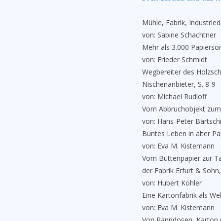
Mühle, Fabrik, Industrie
von: Sabine Schachtner
Mehr als 3.000 Papiersort
von: Frieder Schmidt
Wegbereiter des Holzsch
Nischenanbieter, S. 8-9
von: Michael Rudloff
Vom Abbruchobjekt zum D
von: Hans-Peter Bärtsch
Buntes Leben in alter Pa
von: Eva M. Kistemann
Vom Büttenpapier zur Tap
der Fabrik Erfurt & Sohn,
von: Hubert Köhler
Eine Kartonfabrik als Wel
von: Eva M. Kistemann
Von Pappdosen, Karton u