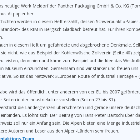
 das heutige Werk Meldorf der Panther Packaging GmbH & Co. KG (Torn
us Altpapier her.
schichten werden in diesem Heft erzählt, dessen Schwerpunkt »Papier
Standort« des RIM in Bergisch Gladbach betreut hat. Für ihren kompe
h.
auch in diesem Heft um gefährdete und abgebrochene Denkmale. Selb
sie nicht, wie das Beispiel der Kohlenwäsche Zollverein (Seite 40) zeig
 zu leisten, denn niemand käme zum Beispiel auf die Idee das Weltku
in Museum einzurichten. Gemeinsam sind wir stärker und freuen uns 
tiative. So ist das Netzwerk »European Route of Industrial Heritage « 
abe wird das öffentlich, unter anderem von der EU bis 2007 geförder
 Seiten in der industriekultur vorstellen (Seiten 27 bis 31).
 verstärkt die Ländergrenzen überschreiten und gerade unsere deuts
einbinden. Es lohnt sich! Der Beitrag von Hans-Peter Bärtschi über di
hweiz soll nur ein Anfang sein. Die Alpen bieten eine Menge Industrie
tere Autoren und Leser aus den Alpen-Ländern sehr freuen.
Redaktions-Team