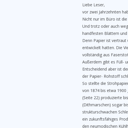
Liebe Leser,
vor zwei Jahrzehnten ha
Nicht nur im Büro ist di
Und trotz oder auch wege
handfesten Blättern und
Denn Papier ist vertraut
entwickelt hatten. Die Vi
vollständig aus Fasersto
Außerdem gibt es Füll- u
Entscheidend aber ist de
der Papier- Rohstoff sch
So stellte die Strohpap
von 1874 bis etwa 1900 g
(Seite 22) produzierte b
(Dithmarschen) sogar bi
strukturschwachen Schles
ein zukunftsfähiges Pro
den neumodischen Kühlhä