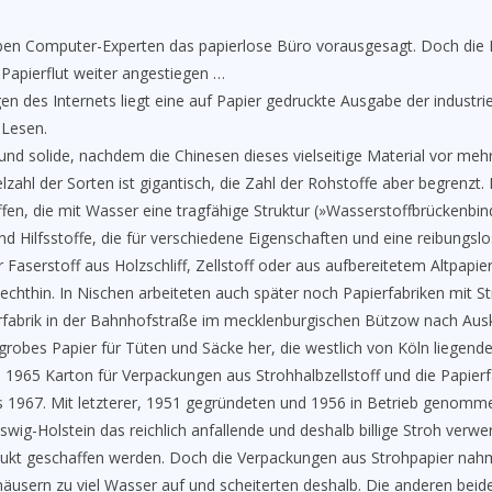
ben Computer-Experten das papierlose Büro vorausgesagt. Doch die P
e Papierflut weiter angestiegen …
n des Internets liegt eine auf Papier gedruckte Ausgabe der industri
 Lesen.
 und solide, nachdem die Chinesen dieses vielseitige Material vor meh
elzahl der Sorten ist gigantisch, die Zahl der Rohstoffe aber begrenzt
ffen, die mit Wasser eine tragfähige Struktur (»Wasserstoffbrückenbin
nd Hilfsstoffe, die für verschiedene Eigenschaften und eine reibungsl
r Faserstoff aus Holzschliff, Zellstoff oder aus aufbereitetem Altpapi
lechthin. In Nischen arbeiteten auch später noch Papierfabriken mit St
ierfabrik in der Bahnhofstraße im mecklenburgischen Bützow nach Aus
robes Papier für Tüten und Säcke her, die westlich von Köln liegende
is 1965 Karton für Verpackungen aus Strohhalbzellstoff und die Papierf
s 1967. Mit letzterer, 1951 gegründeten und 1956 in Betrieb genomme
wig-Holstein das reichlich anfallende und deshalb billige Stroh verwer
dukt geschaffen werden. Doch die Verpackungen aus Strohpapier nah
usern zu viel Wasser auf und scheiterten deshalb. Die anderen beid