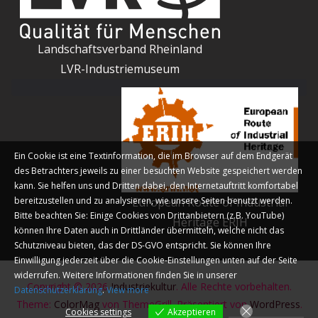
Landschaftsverband Rheinland
LVR-Industriemuseum
Ein Cookie ist eine Textinformation, die im Browser auf dem Endgerät
des Betrachters jeweils zu einer besuchten Website gespeichert werden
kann. Sie helfen uns und Dritten dabei, den Internetauftritt komfortabel
bereitzustellen und zu analysieren, wie unsere Seiten benutzt werden.
European Route of Industrial
Bitte beachten Sie: Einige Cookies von Drittanbietern (z.B. YouTube)
Heritage ERIH
können Ihre Daten auch in Drittländer übermitteln, welche nicht das
Schutzniveau bieten, das der DS-GVO entspricht. Sie können Ihre
Einwilligung jederzeit über die Cookie-Einstellungen unten auf der Seite
widerrufen. Weitere Informationen finden Sie in unserer
Copyright © 2026
Industriekultur
. Alle Rechte vorbehalten.
Datenschutzerklärung
.
View more
Theme:
ColorMag
von ThemeGrill. Präsentiert von
WordPress
.
Cookies settings
Akzeptieren